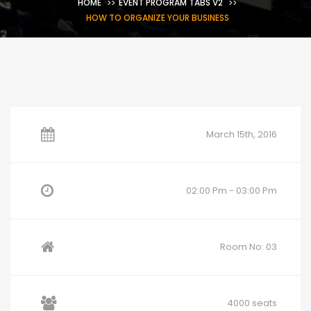
HOME
EVENT PROGRAM TABS V2
HOW TO ORGANIZE YOUR BUSINESS
March 15th, 2016
02:00 Pm - 03:00 Pm
Room No: 03
4000 seats