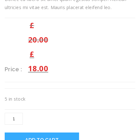
ultricies mi vitae est. Mauris placerat eleifend leo.
£
20.00
£
18.00
Price :
5 in stock
Woo
Logo
quantity