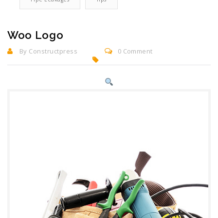
Woo Logo
07
By Constructpress
0 Comment
JUN