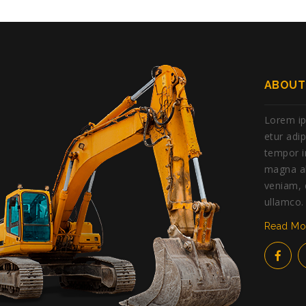
ABOUT
Lorem ip
etur adi
tempor i
magna al
veniam, 
ullamco.
Read M