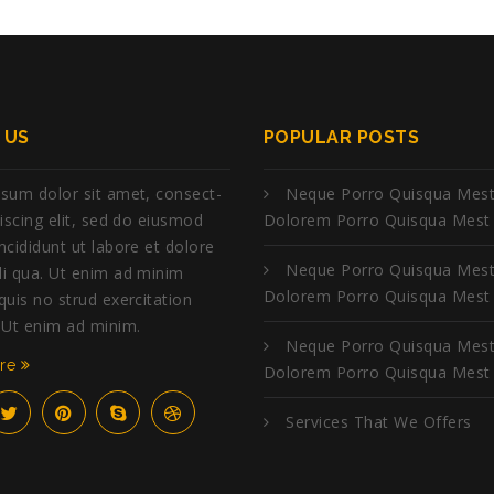
 US
POPULAR POSTS
sum dolor sit amet, consect-
Neque Porro Quisqua Mest
piscing elit, sed do eiusmod
Dolorem Porro Quisqua Mest
ncididunt ut labore et dolore
Neque Porro Quisqua Mest
i qua. Ut enim ad minim
Dolorem Porro Quisqua Mest
quis no strud exercitation
 Ut enim ad minim.
Neque Porro Quisqua Mest
ore
Dolorem Porro Quisqua Mest
Services That We Offers