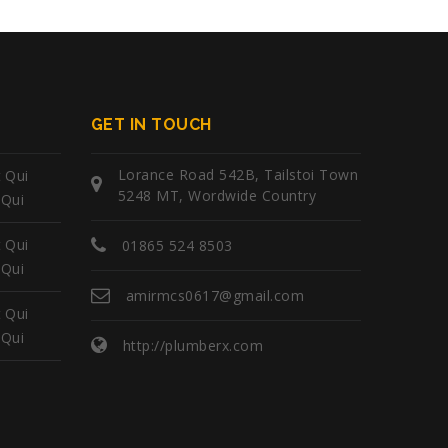
GET IN TOUCH
Lorance Road 542B, Tailstoi Town
 Qui
5248 MT, Wordwide Country
 Qui
 Qui
01865 524 8503
 Qui
amirmcs0617@gmail.com
 Qui
 Qui
http://plumberx.com