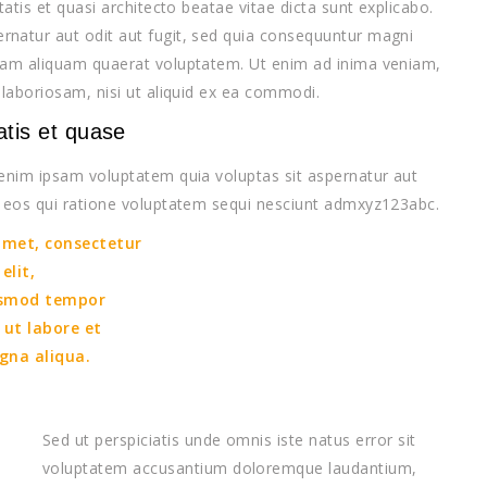
atis et quasi architecto beatae vitae dicta sunt explicabo.
natur aut odit aut fugit, sed quia consequuntur magni
 nam aliquam quaerat voluptatem. Ut enim ad inima veniam,
 laboriosam, nisi ut aliquid ex ea commodi.
atis et quase
 enim ipsam voluptatem quia voluptas sit aspernatur aut
s eos qui ratione voluptatem sequi nesciunt admxyz123abc.
amet, consectetur
elit,
smod tempor
 ut labore et
gna aliqua.
Sed ut perspiciatis unde omnis iste natus error sit
voluptatem accusantium doloremque laudantium,