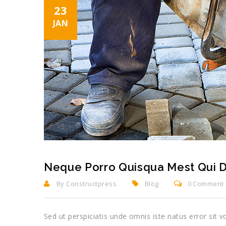
23
JAN
Neque Porro Quisqua Mest Qui D
By Constructpress
Blog
0 Comment
Sed ut perspiciatis unde omnis iste natus error si