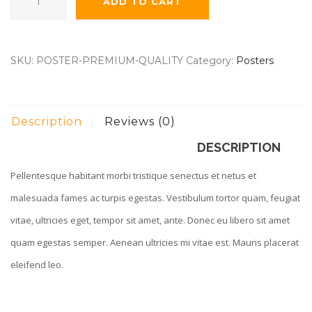
ADD TO CART
Quality
quantity
SKU:
POSTER-PREMIUM-QUALITY
Category:
Posters
Description
Reviews (0)
DESCRIPTION
Pellentesque habitant morbi tristique senectus et netus et
malesuada fames ac turpis egestas. Vestibulum tortor quam, feugiat
vitae, ultricies eget, tempor sit amet, ante. Donec eu libero sit amet
quam egestas semper. Aenean ultricies mi vitae est. Mauris placerat
eleifend leo.