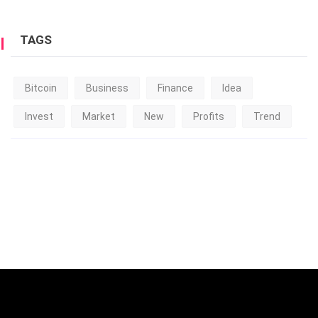
TAGS
Bitcoin
Business
Finance
Idea
Invest
Market
New
Profits
Trend