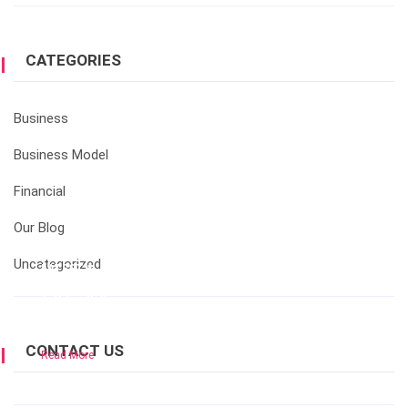
CATEGORIES
Business
Business Model
Financial
Our Blog
Uncategorized
LATEST &
NEW
TRENDS
CONTACT US
Read More